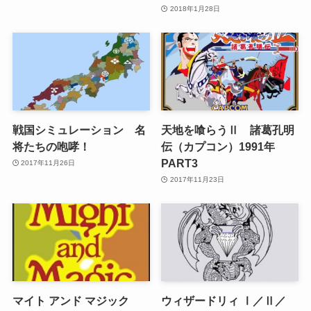
2018年1月28日
戦国シミュレーション 名
天地を喰らうⅡ 諸葛孔明
将たちの咆哮！
伝（カプコン）1991年
PART3
2017年11月26日
2017年11月23日
マイト アンド マジック
ウィザードリィ Ⅰ／Ⅱ／